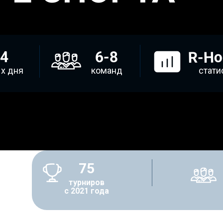
R-Ho
-4
6-8
х дня
команд
стати
75
турниров
с 2021 года