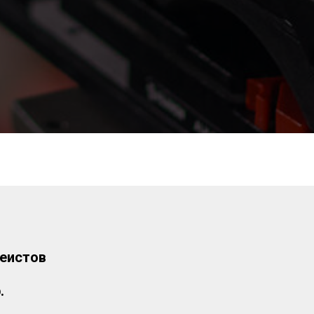
кеистов
.