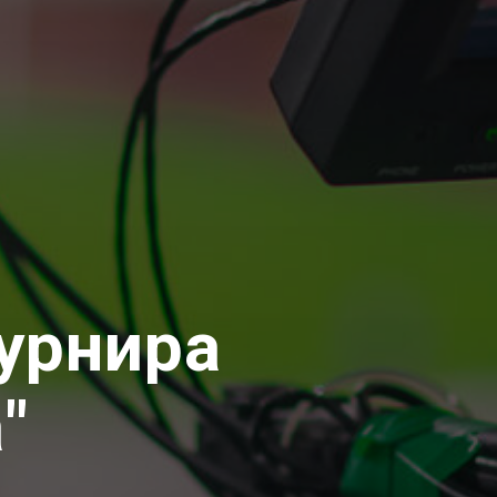
урнира
"