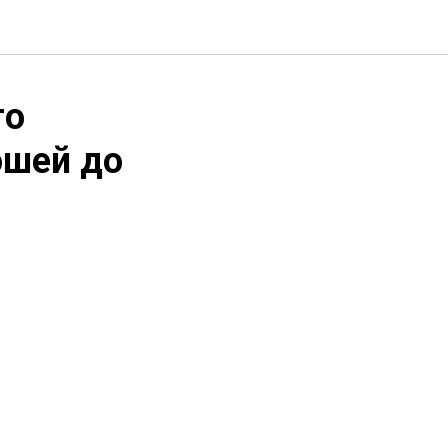
го
ошей до