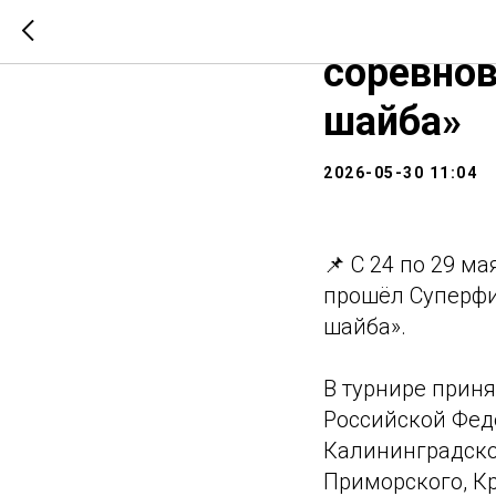
Заверши
соревнов
шайба»
2026-05-30 11:04
📌 С 24 по 29 м
прошёл Суперфи
шайба».
В турнире приня
Российской Феде
Калининградско
Приморского, Кр