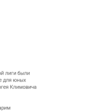
ой лиги были
е для юных
ергея Климовича
дарим