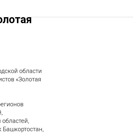
олотая
родской области
стов «Золотая
регионов
,
 областей,
к Башкортостан,