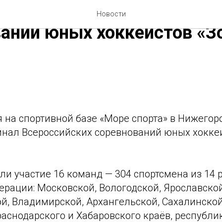
лся финал Всероссийских
Новости
аний юных хоккеистов «З
ая на спортивной базе «Море спорта» в Нижего
нал Всероссийских соревнований юных хоккеи
ли участие 16 команд — 304 спортсмена из 14 
рации: Московской, Вологодской, Ярославской
й, Владимирской, Архангельской, Сахалинской
аснодарского и Хабаровского краёв, республи