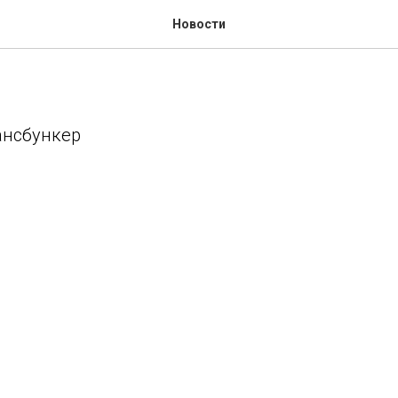
 шайба"
Новости
ансбункер