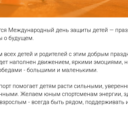
тся Международный день защиты детей — празд
ы о будущем.
 всех детей и родителей с этим добрым празд
дет наполнен движением, яркими эмоциями, 
обедами - большими и маленькими.
спорт помогает детям расти сильными, увере
нными. Желаем юным спортсменам энергии, з
а взрослым - всегда быть рядом, поддерживать 