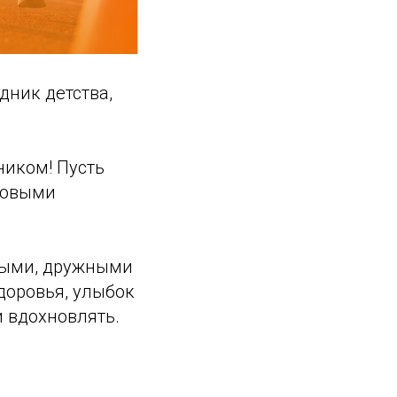
ник детства,
ником! Пусть
новыми
нными, дружными
доровья, улыбок
и вдохновлять.