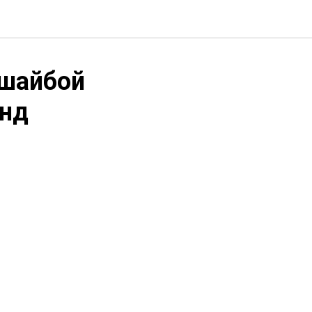
 шайбой
анд