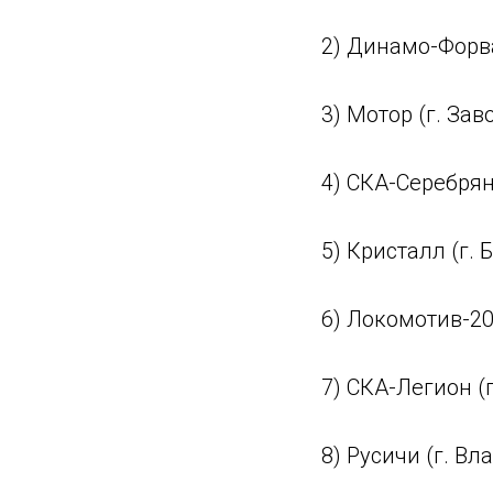
2) Динамо-Форва
3) Мотор (г. За
4) СКА-Серебрян
5) Кристалл (г. 
6) Локомотив-20
7) СКА-Легион (
8) Русичи (г. В