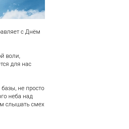
равляет с Днём
ой воли,
тся для нас
 базы, не просто
ого неба над
ем слышать смех