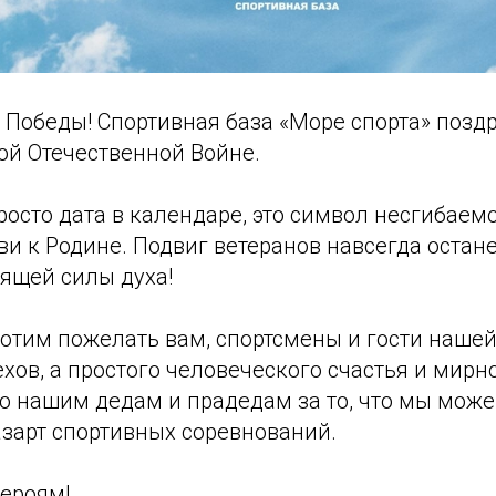
 Победы! Спортивная база «Море спорта» позд
ой Отечественной Войне.
просто дата в календаре, это символ несгибаем
и к Родине. Подвиг ветеранов навсегда остане
ящей силы духа!
хотим пожелать вам, спортсмены и гости нашей
хов, а простого человеческого счастья и мирн
бо нашим дедам и прадедам за то, что мы мож
азарт спортивных соревнований.
героям!