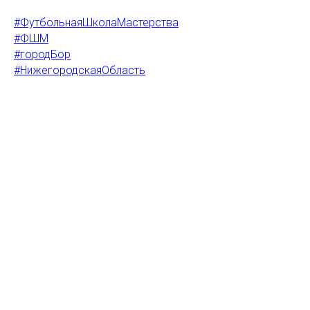
#ФутбольнаяШколаМастерства
#ФШМ
#городБор
#НижегородскаяОбласть