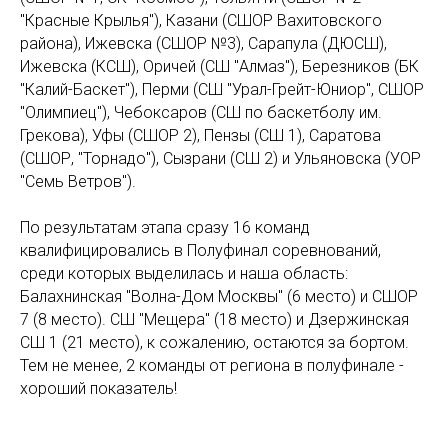
"Красные Крылья"), Казани (СШОР Вахитовского
района), Ижевска (СШОР №3), Сарапула (ДЮСШ),
Ижевска (КСШ), Оричей (СШ "Алмаз"), Березников (БК
"Калий-Баскет"), Перми (СШ "Урал-Грейт-Юниор", СШОР
"Олимпиец"), Чебоксаров (СШ по баскетболу им.
Грекова), Уфы (СШОР 2), Пензы (СШ 1), Саратова
(СШОР, "Торнадо"), Сызрани (СШ 2) и Ульяновска (УОР
"Семь Ветров").
По результатам этапа сразу 16 команд
квалифицировались в Полуфинал соревнований,
среди которых выделилась и наша область:
Балахнинская "Волна-Дом Москвы" (6 место) и СШОР
7 (8 место). СШ "Мещера" (18 место) и Дзержинская
СШ 1 (21 место), к сожалению, остаются за бортом.
Тем не менее, 2 команды от региона в полуфинале -
хороший показатель!