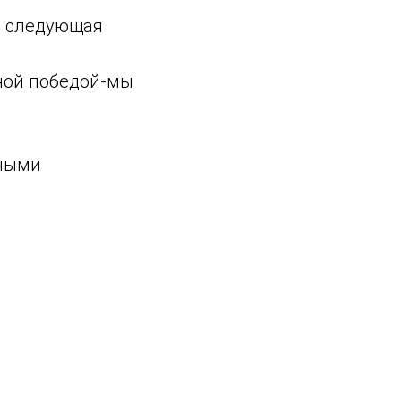
я следующая
нной победой-мы
нными