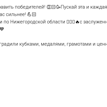
авить победителей! 👏🏻🥳Пускай эта и кажда
ас сильнее! 💪🏻
 по Нижегородской области 👮🏽‍♂️🔥с заслуже
💙
градили кубками, медалями, грамотами и це