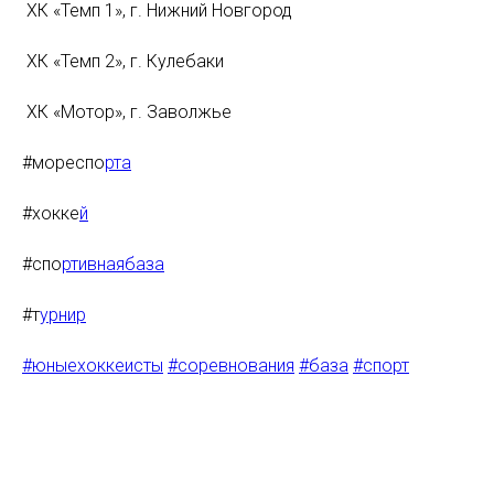
ХК «Темп 1», г. Нижний Новгород
ХК «Темп 2», г. Кулебаки
ХК «Мотор», г. Заволжье
#мореспо
рта
#хокке
й
#спо
ртивнаябаза
#т
урнир
#юныехоккеисты
#соревнования
#база
#спорт