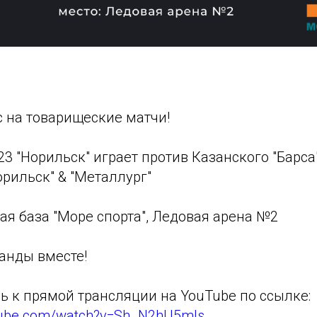
 на товарищеские матчи!
.23 "Норильск" играет против Казанского "Барса
орильск" & "Металлург"
ая база "Море спорта", Ледовая арена №2
анды вместе!
ь к прямой трансляции на YouTube по ссылке:
tube.com/watch?v=Sh_N2hU5mls