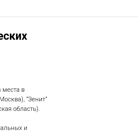
еских
 места в
осква), "Зенит"
ская область).
нальных и