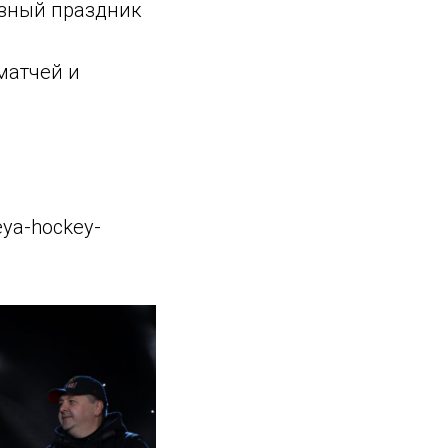
зный праздник
матчей и
keya-hockey-