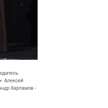
водитель
». Алексей
андр Харламов -