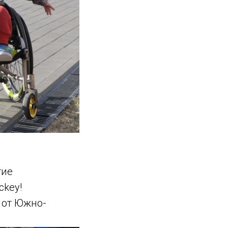
тие
ckey!
 от Южно-