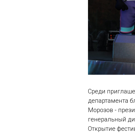
Среди приглаше
департамента б
Морозов - през
генеральный дир
Открытие фести