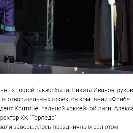
нных гостей также были: Никита Иванов, руко
лаготворительных проектов компании «Фонбет
идент Континентальной хоккейной лиги, Алекс
ектор ХК "Торпедо".
валя завершилось праздничным салютом.