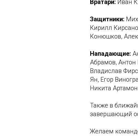
Вратари:
Иван К
Защитники:
Миха
Кирилл Кирсано
Конюшков, Алек
Нападающие:
Ан
Абрамов, Антон 
Владислав Фирс
Ян, Егор Виногр
Никита Артамон
Также в ближай
завершающий оф
Желаем команде