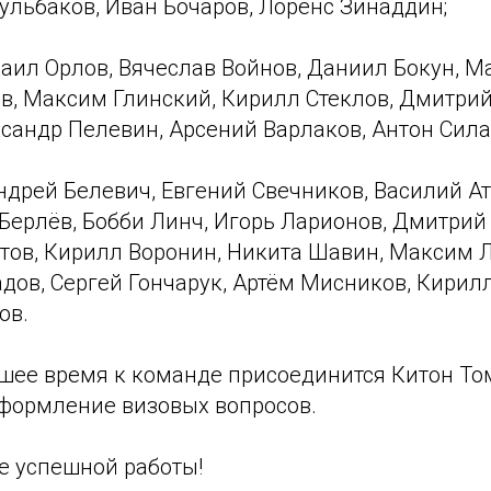
ульбаков, Иван Бочаров, Лоренс Зинаддин;
ил Орлов, Вячеслав Войнов, Даниил Бокун, М
в, Максим Глинский, Кирилл Стеклов, Дмитрий
сандр Пелевин, Арсений Варлаков, Антон Сила
дрей Белевич, Евгений Свечников, Василий А
Берлёв, Бобби Линч, Игорь Ларионов, Дмитрий
тов, Кирилл Воронин, Никита Шавин, Максим Л
адов, Сергей Гончарук, Артём Мисников, Кирил
ов.
шее время к команде присоединится Китон То
ормление визовых вопросов.
 успешной работы!