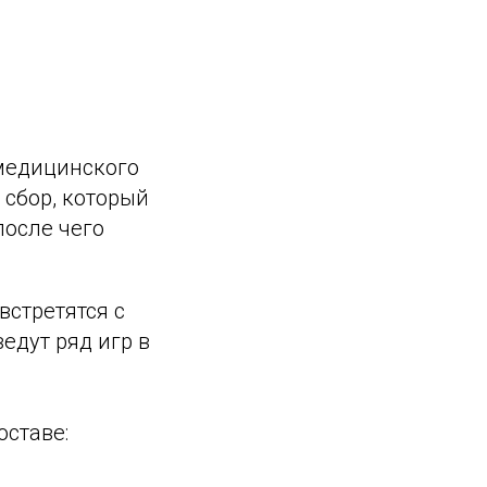
 медицинского
сбор, который
после чего
встретятся с
едут ряд игр в
ставе: