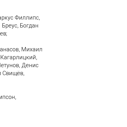
аркус Филлипс,
 Бреус, Богдан
ев;
танасов, Михаил
 Кагарлицкий,
етунов, Денис
л Свищёв,
мпсон,