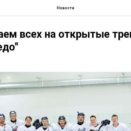
Новости
ем всех на открытые тре
едо"